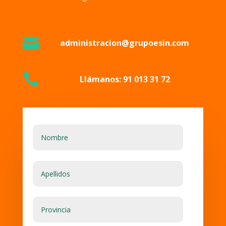

administracion@grupoesin.com

Llámanos: 91 013 31 72