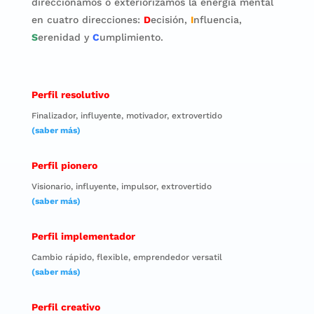
direccionamos o exteriorizamos la energía mental
en cuatro direcciones:
D
ecisión,
I
nfluencia,
S
erenidad y
C
umplimiento.
Perfil resolutivo
Finalizador, influyente, motivador, extrovertido
(saber más)
Perfil pionero
Visionario, influyente, impulsor, extrovertido
(saber más)
Perfil implementador
Cambio rápido, flexible, emprendedor versatil
(saber más)
Perfil creativo