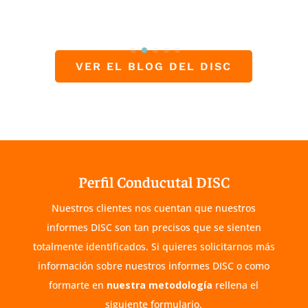
VER EL BLOG DEL DISC
Perfil Conducutal DISC
Nuestros clientes nos cuentan que nuestros
informes DISC son tan precisos que se sienten
totalmente identificados. Si quieres solicitarnos más
información sobre nuestros informes DISC o como
formarte en
nuestra metodología
rellena el
siguiente formulario.